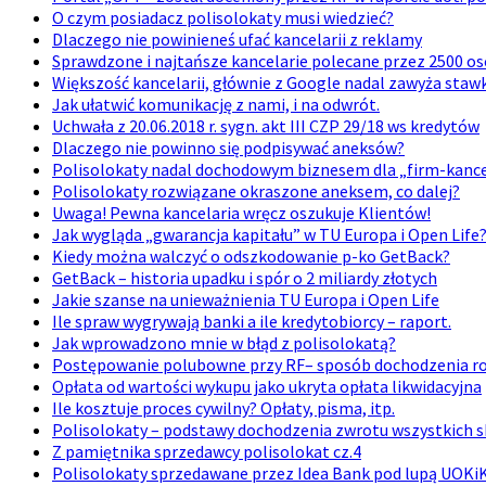
O czym posiadacz polisolokaty musi wiedzieć?
Dlaczego nie powinieneś ufać kancelarii z reklamy
Sprawdzone i najtańsze kancelarie polecane przez 2500 os
Większość kancelarii, głównie z Google nadal zawyża stawk
Jak ułatwić komunikację z nami, i na odwrót.
Uchwała z 20.06.2018 r. sygn. akt III CZP 29/18 ws kredytów
Dlaczego nie powinno się podpisywać aneksów?
Polisolokaty nadal dochodowym biznesem dla „firm-kancel
Polisolokaty rozwiązane okraszone aneksem, co dalej?
Uwaga! Pewna kancelaria wręcz oszukuje Klientów!
Jak wygląda „gwarancja kapitału” w TU Europa i Open Life
Kiedy można walczyć o odszkodowanie p-ko GetBack?
GetBack – historia upadku i spór o 2 miliardy złotych
Jakie szanse na unieważnienia TU Europa i Open Life
Ile spraw wygrywają banki a ile kredytobiorcy – raport.
Jak wprowadzono mnie w błąd z polisolokatą?
Postępowanie polubowne przy RF– sposób dochodzenia ros
Opłata od wartości wykupu jako ukryta opłata likwidacyjna
Ile kosztuje proces cywilny? Opłaty, pisma, itp.
Polisolokaty – podstawy dochodzenia zwrotu wszystkich 
Z pamiętnika sprzedawcy polisolokat cz.4
Polisolokaty sprzedawane przez Idea Bank pod lupą UOKi