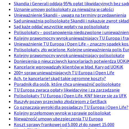
Skandia i Generali oddają 95% opłat likwidacyjnych bez sąd
Uznanie umowy polisolokaty za nieważną w całości
Unieważnienie Skandii – uwaga na terminy przedawnienia
Sąd unieważnia polisolokatę Skandii i nakazuje zwrot skła
Sąd każe oddać wszystkie wpłaty na polisolokatę
Polisolokaty – postanowienia niedozwolone i unieważnie
Kolejny prawomocny wyrok unieważniający TU Europa i fr
Unieważnienie TU Europa i Open Life – znaczny spadek kos
Polisolokaty, zło wcielone. Kolejne unieważnienia polis Eu
Kolejny prawomocny wyrok unieważniający polisolokatę
Doniesienia o nieuczciwych kancelariach potwierdza UOKi
Kancelarie wprowadzały klientów w błąd. Kary od UOKiK
200+ spraw unieważniających TU Europa i Open Life
Ach, te kancelarie! skąd takie ogromne koszty?
Poradnik dla osób, które chcą unieważnić polisolokatę
TU Europa zwraca opłaty likwidacyjne i za zarządzanie
Polisolokaty TU Europa i Open Life. KNF bierze się za UFK
Ruszyły pozwy przeciwko złodziejom z GetBack
Co oznaczają wyroki dla posiadaczy TU Europa i Open Life?
Kolejny przełomowy wyrok w sprawie polisolokat
Nieważność umowy ubezpieczenia TU Europa
Koszt sprawy frankowej od 5.000 zł do nawet 15.000