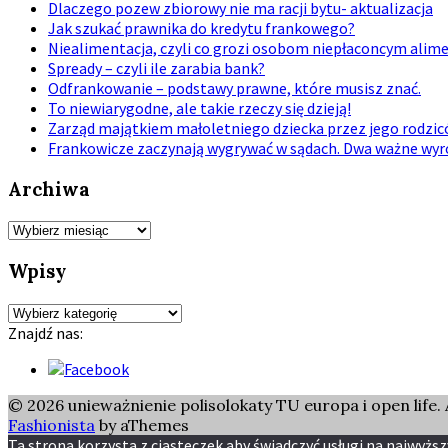
Dlaczego pozew zbiorowy nie ma racji bytu- aktualizacja
Jak szukać prawnika do kredytu frankowego?
Niealimentacja, czyli co grozi osobom niepłaconcym ali
Spready – czyli ile zarabia bank?
Odfrankowanie – podstawy prawne, które musisz znać.
To niewiarygodne, ale takie rzeczy się dzieją!
Zarząd majątkiem małoletniego dziecka przez jego rodzi
Frankowicze zaczynają wygrywać w sądach. Dwa ważne wyro
Archiwa
Archiwa
Wpisy
Wpisy
Znajdź nas:
© 2026 unieważnienie polisolokaty TU europa i open life. A
Fashionista
by aThemes
Ta strona korzysta z ciasteczek aby świadczyć usługi na najwyższ