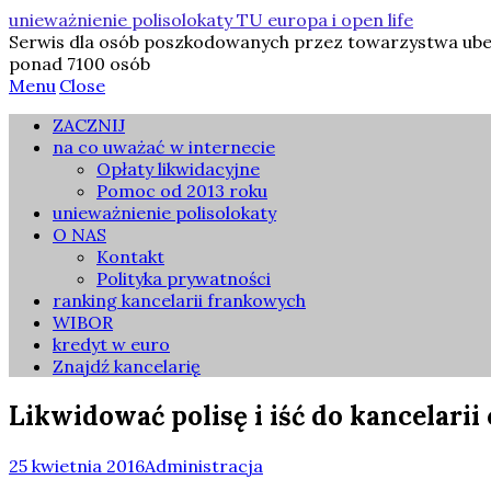
unieważnienie polisolokaty TU europa i open life
Serwis dla osób poszkodowanych przez towarzystwa ubezpi
ponad 7100 osób
Menu
Close
ZACZNIJ
na co uważać w internecie
Opłaty likwidacyjne
Pomoc od 2013 roku
unieważnienie polisolokaty
O NAS
Kontakt
Polityka prywatności
ranking kancelarii frankowych
WIBOR
kredyt w euro
Znajdź kancelarię
Likwidować polisę i iść do kancelarii
25 kwietnia 2016
Administracja