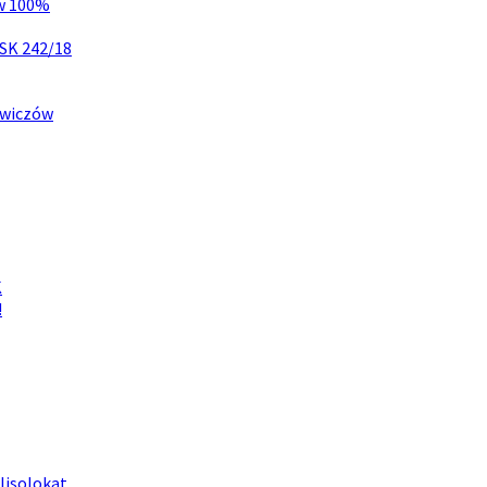
 w 100%
CSK 242/18
owiczów
K
!
lisolokat