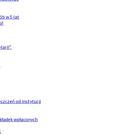
ób w 5 lat
i!
arii”.
?
zczeń od instytucji
składek wpłaconych
K