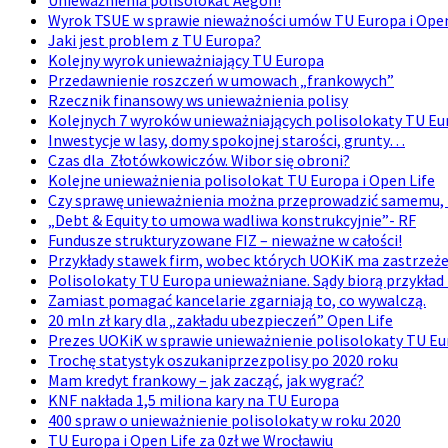
Wyrok TSUE w sprawie nieważności umów TU Europa i Open
Jaki jest problem z TU Europa?
Kolejny wyrok unieważniający TU Europa
Przedawnienie roszczeń w umowach „frankowych”
Rzecznik finansowy ws unieważnienia polisy
Kolejnych 7 wyroków unieważniających polisolokaty TU Eu
Inwestycje w lasy, domy spokojnej starości, grunty…
Czas dla Złotówkowiczów. Wibor się obroni?
Kolejne unieważnienia polisolokat TU Europa i Open Life
Czy sprawę unieważnienia można przeprowadzić samemu, 
„Debt & Equity to umowa wadliwa konstrukcyjnie”- RF
Fundusze strukturyzowane FIZ – nieważne w całości!
Przykłady stawek firm, wobec których UOKiK ma zastrzeż
Polisolokaty TU Europa unieważniane. Sądy biorą przykład
Zamiast pomagać kancelarie zgarniają to, co wywalczą.
20 mln zł kary dla „zakładu ubezpieczeń” Open Life
Prezes UOKiK w sprawie unieważnienie polisolokaty TU E
Trochę statystyk oszukaniprzezpolisy po 2020 roku
Mam kredyt frankowy – jak zacząć, jak wygrać?
KNF nakłada 1,5 miliona kary na TU Europa
400 spraw o unieważnienie polisolokaty w roku 2020
TU Europa i Open Life za 0zł we Wrocławiu