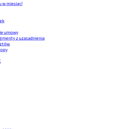
u w miesiąc!
dek
nie umowy
agmenty z uzasadnienia
ztów.
ropy
K