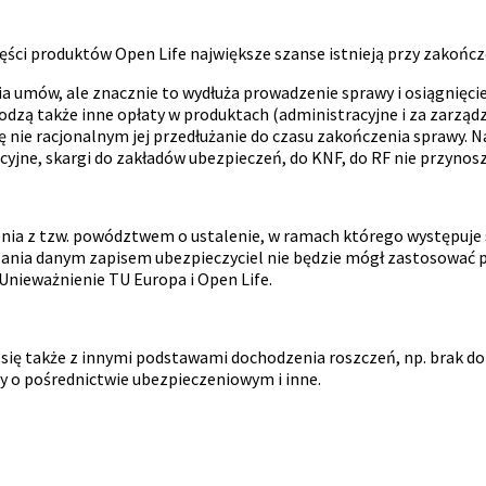
części produktów Open Life największe szanse istnieją przy zakoń
a umów, ale znacznie to wydłuża prowadzenie sprawy i osiągnięcie 
dzą także inne opłaty w produktach (administracyjne i za zarządza
ię nie racjonalnym jej przedłużanie do czasu zakończenia sprawy. 
yjne, skargi do zakładów ubezpieczeń, do KNF, do RF nie przynos
ia z tzw. powództwem o ustalenie, w ramach którego występuje się
zania danym zapisem ubezpieczyciel nie będzie mógł zastosować
Unieważnienie TU Europa i Open Life.
ię także z innymi podstawami dochodzenia roszczeń, np. brak do
 o pośrednictwie ubezpieczeniowym i inne.