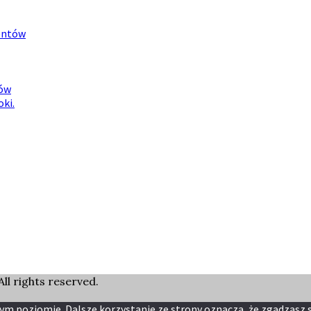
mentów
ców
ki.
ll rights reserved.
ym poziomie. Dalsze korzystanie ze strony oznacza, że zgadzasz si