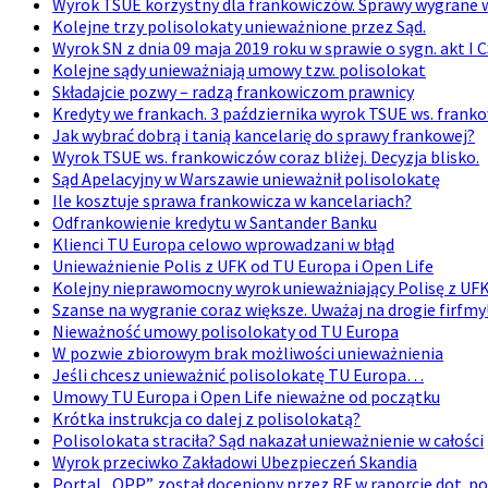
Wyrok TSUE korzystny dla frankowiczów. Sprawy wygrane
Kolejne trzy polisolokaty unieważnione przez Sąd.
Wyrok SN z dnia 09 maja 2019 roku w sprawie o sygn. akt I 
Kolejne sądy unieważniają umowy tzw. polisolokat
Składajcie pozwy – radzą frankowiczom prawnicy
Kredyty we frankach. 3 października wyrok TSUE ws. frank
Jak wybrać dobrą i tanią kancelarię do sprawy frankowej?
Wyrok TSUE ws. frankowiczów coraz bliżej. Decyzja blisko.
Sąd Apelacyjny w Warszawie unieważnił polisolokatę
Ile kosztuje sprawa frankowicza w kancelariach?
Odfrankowienie kredytu w Santander Banku
Klienci TU Europa celowo wprowadzani w błąd
Unieważnienie Polis z UFK od TU Europa i Open Life
Kolejny nieprawomocny wyrok unieważniający Polisę z UF
Szanse na wygranie coraz większe. Uważaj na drogie firfmy
Nieważność umowy polisolokaty od TU Europa
W pozwie zbiorowym brak możliwości unieważnienia
Jeśli chcesz unieważnić polisolokatę TU Europa…
Umowy TU Europa i Open Life nieważne od początku
Krótka instrukcja co dalej z polisolokatą?
Polisolokata straciła? Sąd nakazał unieważnienie w całości
Wyrok przeciwko Zakładowi Ubezpieczeń Skandia
Portal „OPP” został doceniony przez RF w raporcie dot. po