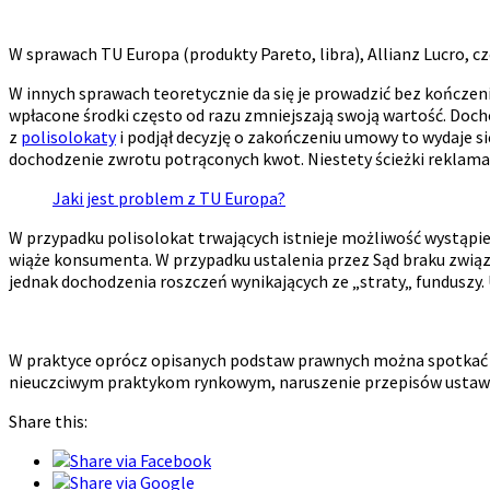
W sprawach TU Europa (produkty Pareto, libra), Allianz Lucro, 
W innych sprawach teoretycznie da się je prowadzić bez kończeni
wpłacone środki często od razu zmniejszają swoją wartość. Docho
z
polisolokaty
i podjął decyzję o zakończeniu umowy to wydaje s
dochodzenie zwrotu potrąconych kwot. Niestety ścieżki reklamac
Jaki jest problem z TU Europa?
W przypadku polisolokat trwających istnieje możliwość wystąpien
wiąże konsumenta. W przypadku ustalenia przez Sąd braku zwią
jednak dochodzenia roszczeń wynikających ze „straty„ funduszy. 
W praktyce oprócz opisanych podstaw prawnych można spotkać s
nieuczciwym praktykom rynkowym, naruszenie przepisów ustawy
Share this: