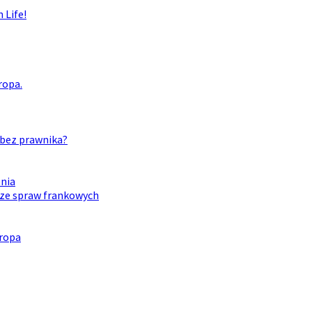
 Life!
ropa.
bez prawnika?
enia
 ze spraw frankowych
uropa