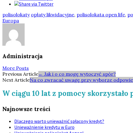
polisolokaty
opłaty likwidacyjne
,
polisolokata open life
,
po
Europa
Administracja
More Posts
Post
Previous Article
←
Jak i o co mogę wytoczyć spór?
Next Article
Na co zwracać uwagę przy wyborze odpowied
navigation
W ciągu 10 lat z pomocy skorzystało
Najnowsze treści
Dlaczego warto unieważnić spłacony kredyt?
Unieważnienie kredytu w Euro
Unieważnienia polisolokat Aegon!