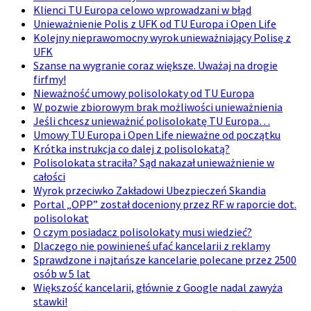
Klienci TU Europa celowo wprowadzani w błąd
Unieważnienie Polis z UFK od TU Europa i Open Life
Kolejny nieprawomocny wyrok unieważniający Polisę z
UFK
Szanse na wygranie coraz większe. Uważaj na drogie
firfmy!
Nieważność umowy polisolokaty od TU Europa
W pozwie zbiorowym brak możliwości unieważnienia
Jeśli chcesz unieważnić polisolokatę TU Europa…
Umowy TU Europa i Open Life nieważne od początku
Krótka instrukcja co dalej z polisolokatą?
Polisolokata straciła? Sąd nakazał unieważnienie w
całości
Wyrok przeciwko Zakładowi Ubezpieczeń Skandia
Portal „OPP” został doceniony przez RF w raporcie dot.
polisolokat
O czym posiadacz polisolokaty musi wiedzieć?
Dlaczego nie powinieneś ufać kancelarii z reklamy
Sprawdzone i najtańsze kancelarie polecane przez 2500
osób w 5 lat
Większość kancelarii, głównie z Google nadal zawyża
stawki!