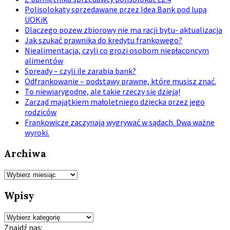
Polisolokaty sprzedawane przez Idea Bank pod lupą
UOKiK
Dlaczego pozew zbiorowy nie ma racji bytu- aktualizacja
Jak szukać prawnika do kredytu frankowego?
Niealimentacja, czyli co grozi osobom niepłaconcym
alimentów
Spready – czyli ile zarabia bank?
Odfrankowanie – podstawy prawne, które musisz znać.
To niewiarygodne, ale takie rzeczy się dzieją!
Zarząd majątkiem małoletniego dziecka przez jego
rodziców
Frankowicze zaczynają wygrywać w sądach. Dwa ważne
wyroki.
Archiwa
Archiwa
Wpisy
Wpisy
Znajdź nas: