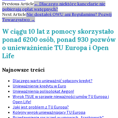
Post
Previous Article
←
Dlaczego niektóre kancelarie nie
pobierają opłat wstępnych?
navigation
Next Article
Nie dostałeś OWU ani Regulaminu? Pozwij
Towarzystwo
→
W ciągu 10 lat z pomocy skorzystało
ponad 6200 osób, ponad 930 pozwów
o unieważnienie TU Europa i Open
Life
Najnowsze treści
Dlaczego warto unieważnić spłacony kredyt?
Unieważnienie kredytu w Euro
Unieważnienia polisolokat Aegon!
Wyrok TSUE w sprawie nieważności umów TU Europa i
Open Life!
Jaki jest problem z TU Europa?
Kolejny wyrok unieważniający TU Europa
Przedawnienie roszczeń w umowach „frankowych”