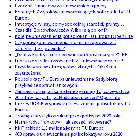
Rzecznik finansowy ws unieważnienia polisy
Kolejnych 7 wyroków unieważniających polisolokaty TU
Europa.
Inwestycje w lasy, domy spokojnej starości, grunty…
Czas dla Złotówkowiczów. Wibor się obroni?
Kolejne unieważnienia polisolokat TU Europa i Open Life
Czy sprawę unieważnienia można przeprowadzić
samemu, bez prawnika?
„Debt & Equity to umowa wadliwa konstrukcyjnie”- RF
Fundusze strukturyzowane FIZ – nieważne w całości!
Przykłady stawek firm, wobec których UOKiK ma
zastrzeżenia
Polisolokaty TU Europa unieważniane. Sądy biorą
przykład ze spraw frankowych
Zamiast pomagać kancelarie zgarniają to, co wywalczą.
20 mln zł kary dla „zakładu ubezpieczeń” Open Life
Prezes UOKiK w sprawie unieważnienie polisolokaty TU
Europa
Trochę statystyk oszukaniprzezpolisy po 2020 roku
Mam kredyt frankowy – jak zacząć, jak wygrać?
KNF nakłada 1,5 miliona kary na TU Europa
400 spraw o unieważnienie polisolokaty w roku 2020