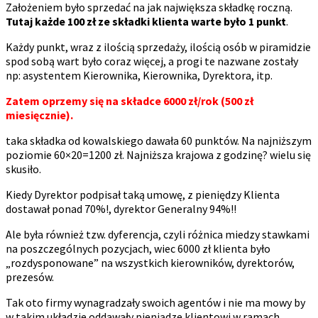
Założeniem było sprzedać na jak największa składkę roczną.
Tutaj każde 100 zł ze składki klienta warte było 1 punkt
.
Każdy punkt, wraz z ilością sprzedaży, ilością osób w piramidzie
spod sobą wart było coraz więcej, a progi te nazwane zostały
np: asystentem Kierownika, Kierownika, Dyrektora, itp.
Zatem oprzemy się na składce 6000 zł/rok (500 zł
miesięcznie).
taka składka od kowalskiego dawała 60 punktów. Na najniższym
poziomie 60×20=1200 zł. Najniższa krajowa z godzinę? wielu się
skusiło.
Kiedy Dyrektor podpisał taką umowę, z pieniędzy Klienta
dostawał ponad 70%!, dyrektor Generalny 94%!!
Ale była również tzw. dyferencja, czyli różnica miedzy stawkami
na poszczególnych pozycjach, wiec 6000 zł klienta było
„rozdysponowane” na wszystkich kierowników, dyrektorów,
prezesów.
Tak oto firmy wynagradzały swoich agentów i nie ma mowy by
w takim układzie oddawały pieniądze klientowi w ramach