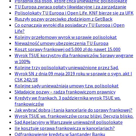
Poradnik dla osób, które chcą unieważnić polisolokatę
TU Europa zwraca opłaty likwidacyjne i za zarządzanie
Polisolokaty TU Europa i Open Life. KNF bierze się za UFK
Ruszyły pozwy przeciwko złodziejom z GetBack
Co oznaczają wyroki dla posiadaczy TU Europa i Open
Life?
Kolejny przełomowy wyrok w sprawie polisolokat
Nieważność umowy ubezpieczenia TU Europa
Koszt sprawy frankowej od 5.000 zł do nawet 15.000
Wyrok TSUE korzystny dla frankowiczów. Sprawy wygrane
w 100%
Kolejne trzy polisolokaty unieważnione przez Sąd.
Wyrok SN z dnia 09 maja 2019 roku w sprawie o sygn. akt I
CSK 242/18
Kolejne sądy unieważniają umowy tzw. polisolokat
Składajcie pozwy – radzą frankowiczom prawnicy
Kredyty we frankach. 3 października wyrok TSUE ws.
frankowiczów
Jak wybrać dobrą i tanią kancelarię do sprawy frankowej?
Wyrok TSUE ws. frankowiczów coraz bliżej. Decyzja blisko.
Sąd Apelacyjny w Warszawie unieważnił polisolokatę
Ile kosztuje sprawa frankowicza w kancelariach?
Odfrankowienie kredytu w Santander Banku