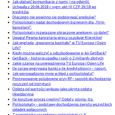
Jak ułatwić komunikację z nami, i na odwrót.
Uchwała z 20.06.2018 r. sygn. akt III CZP 29/18 ws
kredytów
Dlaczego nie powinno się podpisywać aneksów?
Polisolokaty nadal dochodowym biznesem dla „firm-
kancelarii”.
Polisolokaty rozwiązane okraszone aneksem, co dalej?
Uwaga! Pewna kancelaria wręcz oszukuje Klientów!
Jak wygląda „gwarancja kapitału” w TU Europa i Open
Life?
Kiedy można walczyć o odszkodowanie p-ko GetBack?
GetBack – historia upadku i spór o 2 miliardy złotych
Jakie szanse na unieważnienia TU Europa i Open Life
Ile spraw wygrywają banki a ile kredytobiorcy – raport.
Jak wprowadzono mnie w błąd z polisolokatą?
Postępowanie polubowne przy RF– sposób dochodzenia
roszczeń od instytucji
Opłata od wartości wykupu jako ukryta opłata
likwidacyjna
Ile kosztuje proces cywilny? Opłaty, pisma, itp.
Polisolokaty – podstawy dochodzenia zwrotu wszystkich
składek wpłaconych
Z pamiętnika sprzedawcy polisolokat cz.4