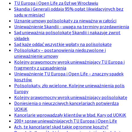
TU Europa i Open Life za 0zł we Wrocławiu
Skandia i Generali oddają 95% opłat likwidacyjnych bez
sądu w miesiąc!
Uznanie umowy polisolokaty za nieważną w całości
Unieważnienie Skandii – uwaga na terminy przedawnienia
Sąd unieważnia polisolokatę Skandii i nakazuje zwrot
składek
Sąd każe oddać wszystkie wpłaty na polisolokatę
Polisolokaty – postanowienia niedozwolone i
unieważnienie umowy
Kolejny prawomocny wyrok unieważniający TU Europa i
fragmenty z uzasadnienia
Unieważnienie TU Europa i Open Life – znaczny spadek
kosztów.
Polisolokaty, zło wcielone. Kolejne unieważnienia polis
Europy
Kolejny prawomocny wyrok unieważniający polisolokatę
Doniesienia o nieuczciwych kancelariach potwierdza
UOKiK
Kancelarie wprowadzały klientów w błąd. Kary od UOKiK
200+ spraw unieważniających TU Europa i Open Life
Ach, te kancelarie! skąd takie ogromne koszty?