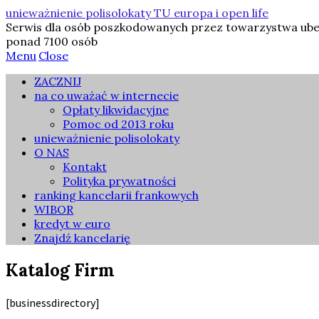
unieważnienie polisolokaty TU europa i open life
Serwis dla osób poszkodowanych przez towarzystwa ubezpi
ponad 7100 osób
Menu
Close
ZACZNIJ
na co uważać w internecie
Opłaty likwidacyjne
Pomoc od 2013 roku
unieważnienie polisolokaty
O NAS
Kontakt
Polityka prywatności
ranking kancelarii frankowych
WIBOR
kredyt w euro
Znajdź kancelarię
Katalog Firm
[businessdirectory]