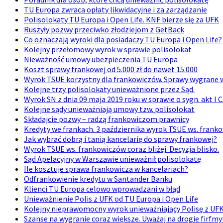
TU Europa zwraca opłaty likwidacyjne i za zarządzanie
Polisolokaty TU Europa i Open Life. KNF bierze się za UFK
Ruszyły pozwy przeciwko złodziejom z GetBack
Co oznaczają wyroki dla posiadaczy TU Europa i Open Life?
Kolejny przełomowy wyrok w sprawie polisolokat
Nieważność umowy ubezpieczenia TU Europa
Koszt sprawy frankowej od 5.000 zł do nawet 15.000
Wyrok TSUE korzystny dla frankowiczów. Sprawy wygrane
Kolejne trzy polisolokaty unieważnione przez Sąd.
Wyrok SN z dnia 09 maja 2019 roku w sprawie o sygn. akt I 
Kolejne sądy unieważniają umowy tzw. polisolokat
Składajcie pozwy – radzą frankowiczom prawnicy
Kredyty we frankach. 3 października wyrok TSUE ws. frank
Jak wybrać dobrą i tanią kancelarię do sprawy frankowej?
Wyrok TSUE ws. frankowiczów coraz bliżej. Decyzja blisko.
Sąd Apelacyjny w Warszawie unieważnił polisolokatę
Ile kosztuje sprawa frankowicza w kancelariach?
Odfrankowienie kredytu w Santander Banku
Klienci TU Europa celowo wprowadzani w błąd
Unieważnienie Polis z UFK od TU Europa i Open Life
Kolejny nieprawomocny wyrok unieważniający Polisę z UF
Szanse na wygranie coraz większe. Uważaj na drogie firfmy