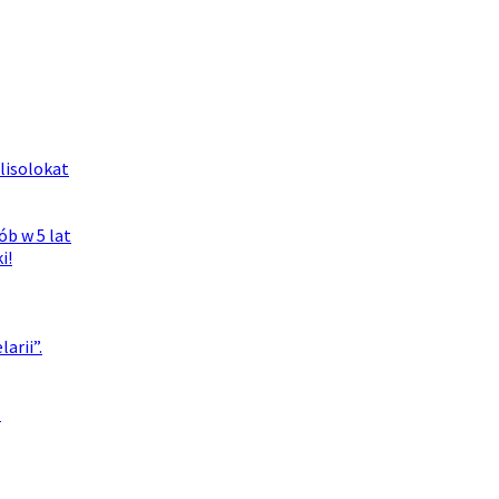
lisolokat
ób w 5 lat
i!
arii”.
?