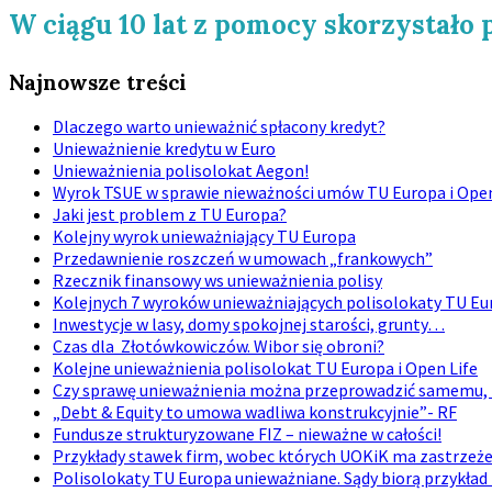
W ciągu 10 lat z pomocy skorzystało
Najnowsze treści
Dlaczego warto unieważnić spłacony kredyt?
Unieważnienie kredytu w Euro
Unieważnienia polisolokat Aegon!
Wyrok TSUE w sprawie nieważności umów TU Europa i Open
Jaki jest problem z TU Europa?
Kolejny wyrok unieważniający TU Europa
Przedawnienie roszczeń w umowach „frankowych”
Rzecznik finansowy ws unieważnienia polisy
Kolejnych 7 wyroków unieważniających polisolokaty TU Eu
Inwestycje w lasy, domy spokojnej starości, grunty…
Czas dla Złotówkowiczów. Wibor się obroni?
Kolejne unieważnienia polisolokat TU Europa i Open Life
Czy sprawę unieważnienia można przeprowadzić samemu, 
„Debt & Equity to umowa wadliwa konstrukcyjnie”- RF
Fundusze strukturyzowane FIZ – nieważne w całości!
Przykłady stawek firm, wobec których UOKiK ma zastrzeż
Polisolokaty TU Europa unieważniane. Sądy biorą przykład