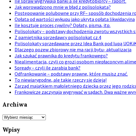
Ile spraw wygrywają banki a ile kredytobiorcy – raport.
Jak wprowadzono mnie w błąd z polisolokatą?
Postępowanie polubowne przy RF– sposób dochodzenia ros
Opłata od wartości wykupu jako ukryta opłata likwidacyjna
Ile kosztuje proces cywilny? Opłaty, pisma, itp.
Polisolokaty – podstawy dochodzenia zwrotu wszystkich 
Z pamiętnika sprzedawcy polisolokat cz.4
Polisolokaty sprzedawane przez Idea Bank pod lupą UOKi
Dlaczego pozew zbiorowy nie ma racji bytu- aktualizacja
Jak szukać prawnika do kredytu frankowego?
Niealimentacja, czyli co grozi osobom niepłaconcym ali
Spready – czyli ile zarabia bank?
Odfrankowanie – podstawy prawne, które musisz znać.
To niewiarygodne, ale takie rzeczy się dzieją!
Zarząd majątkiem małoletniego dziecka przez jego rodzi
Frankowicze zaczynają wygrywać w sądach. Dwa ważne wyro
Archiwa
Archiwa
Wpisy