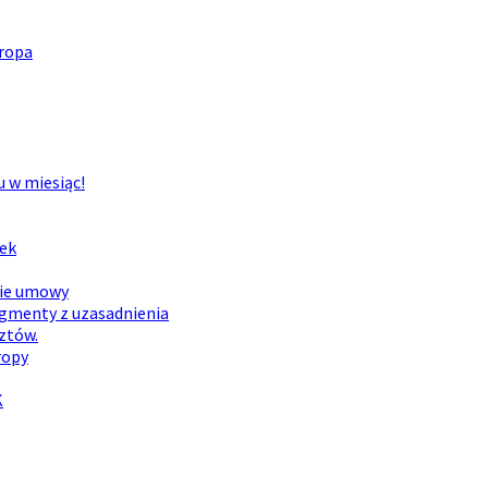
uropa
u w miesiąc!
dek
nie umowy
agmenty z uzasadnienia
ztów.
ropy
K