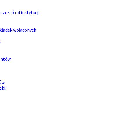
zczeń od instytucji
składek wpłaconych
K
mentów
ców
ki.