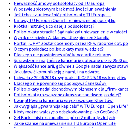
Nieważność umowy polisolokaty od TU Europa
W pozwie zbiorowym brak możliwości unieważnienia
Jeśli chcesz unieważnić polisolokatę TU Europa…
Umowy TU Europa i Open Life nieważne od początku
Krótka instrukcja co dalej z polisolokatą?
Polisolokata straciła? Sąd nakazał unieważnienie w całości
Wyrok przeciwko Zakładowi Ubezpieczeń Skandia
Portal „OPP” został doceniony przez RF w raporcie dot. po
O czym posiadacz polisolokaty musi wiedzieć?
Dlaczego nie powinieneś ufać kancelarii z reklamy
Sprawdzone i najtańsze kancelarie polecane przez 2500 os
Większość kancelarii, głównie z Google nadal zawyża stawk
Jak ułatwić komunikację z nami, i na odwrót.
Uchwała z 20.06.2018 r. sygn. akt III CZP 29/18 ws kredytów
Dlaczego nie powinno się podpisywać aneksów?
Polisolokaty nadal dochodowym biznesem dla „firm-kancel
Polisolokaty rozwiązane okraszone aneksem, co dalej?
Uwaga! Pewna kancelaria wręcz oszukuje Klientów!
Jak wygląda „gwarancja kapitału” w TU Europa i Open Life
Kiedy można walczyć o odszkodowanie p-ko GetBack?
GetBack – historia upadku i spór o 2 miliardy złotych
Jakie szanse na unieważnienia TU Europa i Open Life