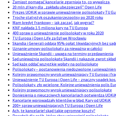
Zamiast pomagać kancelarie zgarniają to, co wywalczą.
20 mln zł kary dla „zakładu ubezpieczeń” Open Life
Prezes UOKiK w sprawie unieważnienie polisolokaty TU E
Trochę statystyk oszukaniprzezpolisy po 2020 roku
Mam kredyt frankowy – jak zacząć, jak wygrać?
KNF nakłada 1,5 miliona kary na TU Europa
400 spraw o unieważnienie polisolokaty w roku 2020
TU Europa i Open Life za 0zł we Wrocławiu
Skandia i Generali oddają 95% opłat likwidacyjnych bez sąd
Uznanie umowy polisolokaty za nieważną w całości
Unieważnienie Skandii – uwaga na terminy przedawnienia
Sąd unieważnia polisolokatę Skandii i nakazuje zwrot skła
Sąd każe oddać wszystkie wpłaty na polisolokatę
Polisolokaty – postanowienia niedozwolone i unieważnie
Kolejny prawomocny wyrok unieważniający TU Europa i fr
Unieważnienie TU Europa i Open Life – znaczny spadek kos
Polisolokaty, zło wcielone. Kolejne unieważnienia polis Eu
Kolejny prawomocny wyrok unieważniający polisolokatę
Doniesienia o nieuczciwych kancelariach potwierdza UOKi
Kancelarie wprowadzały klientów w błąd. Kary od UOKiK
200+ spraw unieważniających TU Europa i Open Life
Ach, te kancelarie! skąd takie ogromne koszty?
Poradnik dla osób, które chcą unieważnić polisolokatę