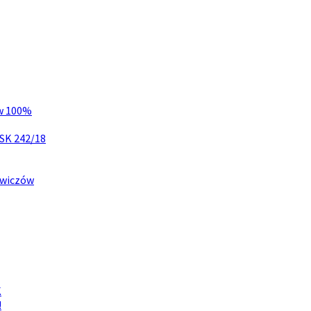
 w 100%
CSK 242/18
owiczów
K
!